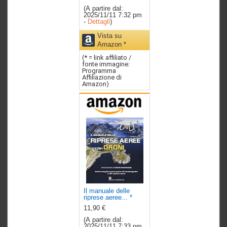
(A partire dal:
2025/11/11 7:32 pm
-
Dettagli
)
Vista su
Amazon *
(* = link affiliato /
fonte immagine:
Programma
Affiliazione di
Amazon)
Il manuale delle
riprese aeree...
*
11,90 €
(A partire dal:
2025/11/11 7:33 pm