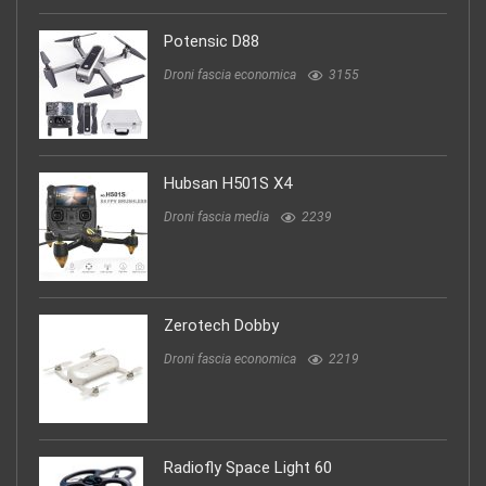
Potensic D88
Droni fascia economica
3155
Hubsan H501S X4
Droni fascia media
2239
Zerotech Dobby
Droni fascia economica
2219
Radiofly Space Light 60