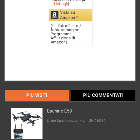
-
Dettagli
)
Vista su
Amazon *
(* = link affiliato /
fonte immagine:
Programma
Affiliazione di
Amazon)
PIÙ VISTI
PIÙ COMMENTATI
Eachine E58
Droni fascia economica
16246